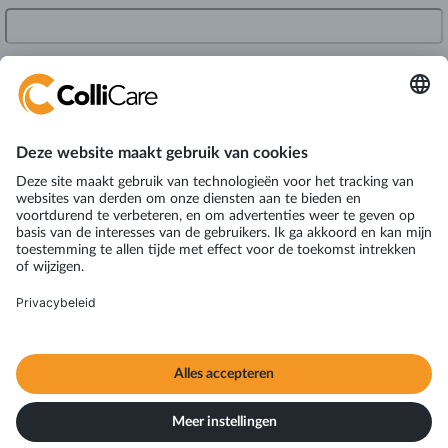
Manchesterweg 101
9744 TS Groningen
The Netherlands
VAT: NL820239872B01
Terms & Conditions
Alle rechten voorbehouden © ColliCare Logistics Nederland
2026