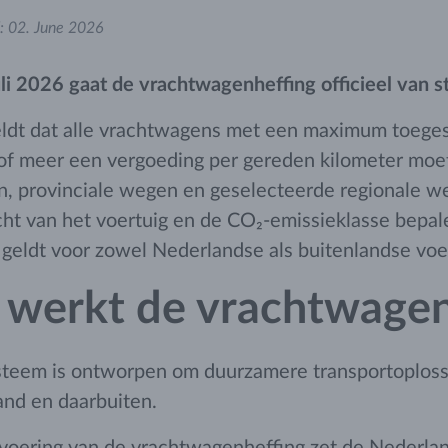
:
02. June 2026
uli 2026 gaat de vrachtwagenheffing officieel van st
eldt dat alle vrachtwagens met een maximum toege
of meer een vergoeding per gereden kilometer moe
, provinciale wegen en geselecteerde regionale w
ht van het voertuig en de CO₂-emissieklasse bepal
t geldt voor zowel Nederlandse als buitenlandse voe
 werkt de vrachtwagen
steem is ontworpen om duurzamere transportoploss
and en daarbuiten.
voering van de vrachtwagenheffing zet de Nederla