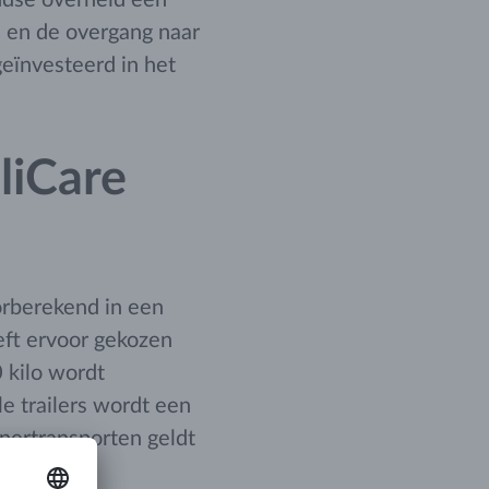
 en de overgang naar
eïnvesteerd in het
liCare
rberekend in een
eeft ervoor gekozen
 kilo wordt
e trailers wordt een
inertransporten geldt