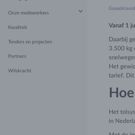
Gepubliceerd
Onze medewerkers
Vanaf 1 j
Kwaliteit
Daarbij g
Tenders en projecten
3.500 kg 
Partners
snelwegen
Het gewic
Wilskracht
tarief. Di
Hoe
Het tolsy
in Nederl
Met de in