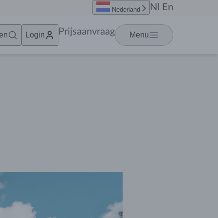
Nl
En
Nederland
Prijsaanvraag
en
Login
Menu