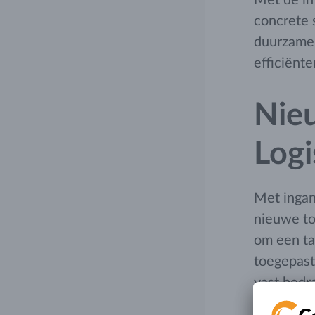
concrete 
duurzamer
efficiënt
Nieu
Logi
Met inga
nieuwe toe
om een ta
toegepast
vast bedra
een tarief