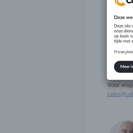
Slim
Bij Colli
het milie
waarbij w
mogelijk 
transittijd
Voor vrag
sales@coll