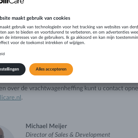
mere logistieke oplos
Care Logistics werken wij actief aan het vermindere
u. Daarom optimaliseren wij onze intermodale logist
e zee-, rail- en wegtransport combineren. Deze aan
is om uitstoot te verminderen zonder concessies te
en.
en over de vrachtwagenheffing kunt u contact op
icare.nl
.
Michael Meijer
Director of Sales & Development