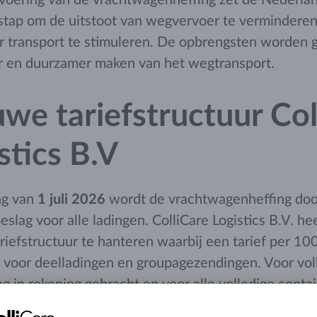
stap om de uitstoot van wegvervoer te verminderen
 transport te stimuleren. De opbrengsten worden g
er en duurzamer maken van het wegtransport.
we tariefstructuur Col
stics B.V
ng van
1 juli 2026
wordt de vrachtwagenheffing doo
slag voor alle ladingen. ColliCare Logistics B.V. h
riefstructuur te hanteren waarbij een tarief per 100
 voor deelladingen en groupagezendingen. Voor voll
g in rekening gebracht en voor alle volledige conta
 per kilometer