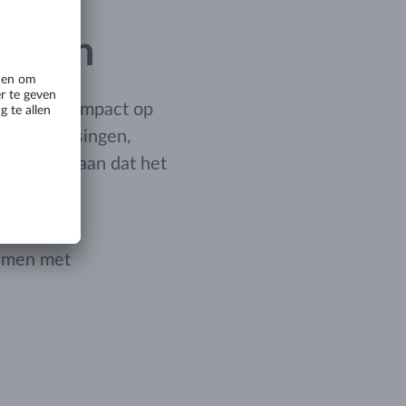
singen
n van onze impact op
ieke oplossingen,
pak toont aan dat het
 doen aan
nemen met