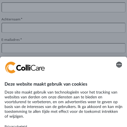
Manchesterweg 101
9744 TS Groningen
The Netherlands