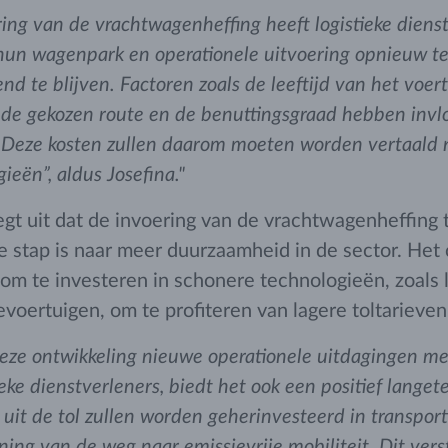
ing van de vrachtwagenheffing heeft logistieke diens
hun wagenpark en operationele uitvoering opnieuw t
nd te blijven. Factoren zoals de leeftijd van het voert
 de gekozen route en de benuttingsgraad hebben invl
. Deze kosten zullen daarom moeten worden vertaald
gieën”, aldus Josefina."
egt uit dat de invoering van de vrachtwagenheffing t
ke stap is naar meer duurzaamheid in de sector. Het 
 om te investeren in schonere technologieën, zoals 
voertuigen, om te profiteren van lagere toltarieven
eze ontwikkeling nieuwe operationele uitdagingen me
tieke dienstverleners, biedt het ook een positief lange
uit de tol zullen worden geherinvesteerd in transport
ing van de weg naar emissievrije mobiliteit. Dit verst