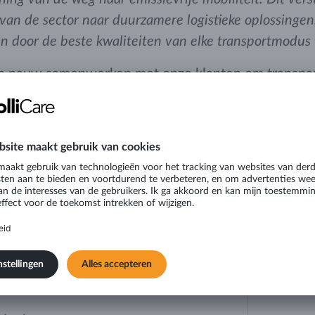
an de sector naar duurzamere logistieke oplossingen,
en door de beste kwaliteiten van elke transportmodus
n nauw samenwerken met onze klanten om transpar
ge serviceniveau te handhaven dat zij van ons verw
Je e-mailadres
Schrijf hier je ber