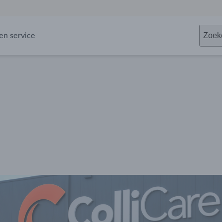
Zoek
en service