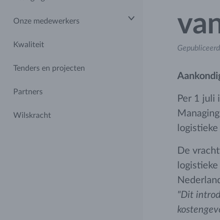
van
Onze medewerkers
Kwaliteit
Gepubliceerd
Tenders en projecten
Aankondig
Partners
Per 1 jul
Managing 
Wilskracht
logistieke
De vrachtw
logistiek
Nederland
"Dit intro
kostengevo