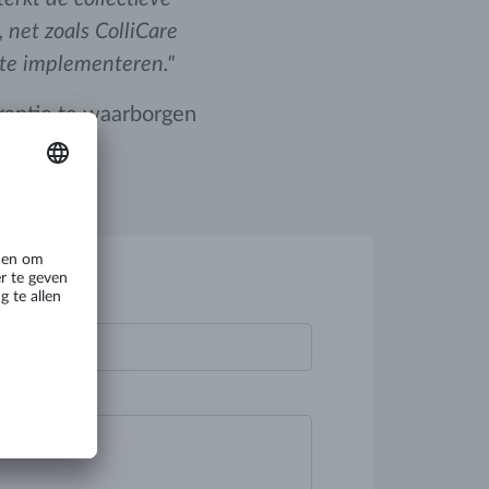
 net zoals ColliCare
 te implementeren."
antie te waarborgen
achten.
icht