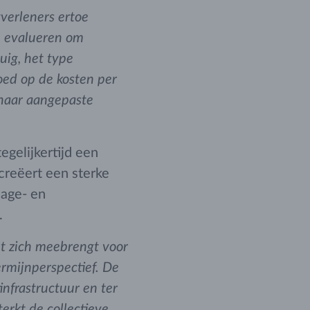
tverleners ertoe
e evalueren om
uig, het type
oed op de kosten per
 naar aangepaste
egelijkertijd een
creëert een sterke
lage- en
.
t zich meebrengt voor
termijnperspectief. De
infrastructuur en ter
erkt de collectieve