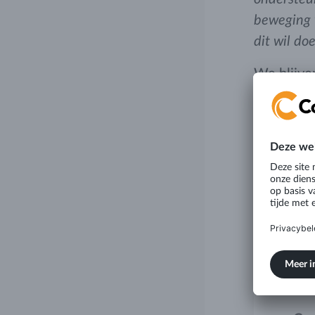
beweging v
dit wil do
We blijve
en het ho