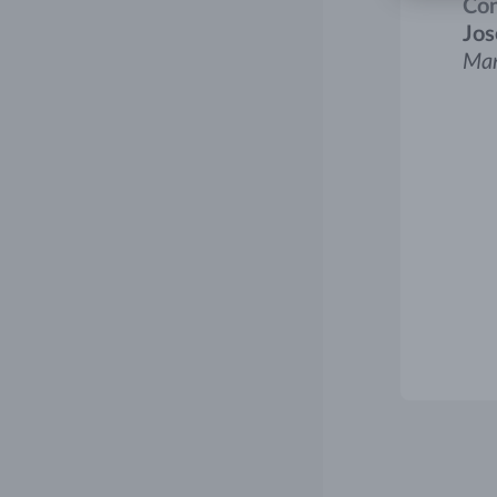
Con
Jos
Man