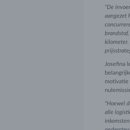
"De invoer
aangezet 
concurrere
brandstof,
kilometer
prijsstrate
Josefina l
belangrij
motivatie
nulemissie
"Hoewel d
alle logis
inkomsten 
ondersteun