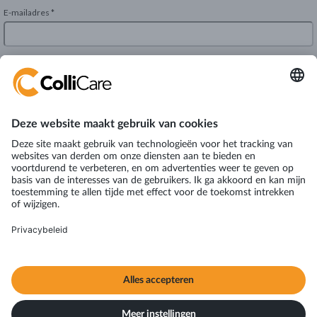
Manchesterweg 101
9744 TS Groningen
The Netherlands
VAT: NL820239872B01
Terms & Conditions
Alle rechten voorbehouden © ColliCare Logistics Nederland