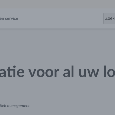
Zoek
en service
atie voor al uw lo
istiek management