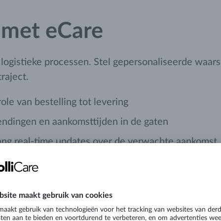
k met eCare
logistieke processen. Stel gepersonaliseerde waars
traject.
ole van bestelling tot levering
ndingen en aankomsttijden in de gaten
ng real-time updates over de verwachte aankomst
ngen