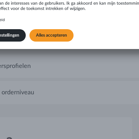
rsprofielen
 orderniveau