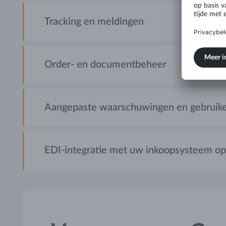
Tracking en meldingen
Order- en documentbeheer
Aangepaste waarschuwingen en gebruike
EDI-integratie met uw inkoopsysteem op