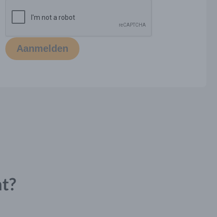
Aanmelden
ht?