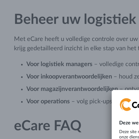
Beheer uw logistie
Met eCare heeft u volledige controle over uw 
krijg gedetailleerd inzicht in elke stap van het 
Voor logistiek managers
– volledige contr
Voor inkoopverantwoordelijken
– houd ze
Voor magazijnverantwoordelijken
– ontva
Voor operations
– volg pick-ups en zendi
eCare FAQ