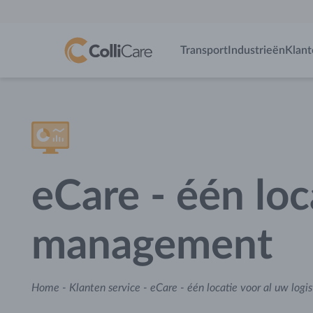
Transport
Industrieën
Klant
eCare - één loc
management
Home
-
Klanten service
-
eCare - één locatie voor al uw log